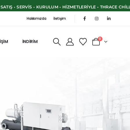
ERVIS • KURULUM • HIZMETLERIYLE • THRACE CHILLER • EN İY
Hakkımızda
İletişim
0
TİŞİM
İNDİRİM