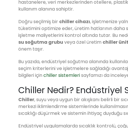
hastanelere, veri merkezlerinden otellere, plastik
kullanım alanına sahiptir.
Doğru seçilmiş bir
chiller cihazı
, işletmenize ya
tüketimini optimize eder, üretim hatlarının daha st
işletme maliyetlerini kontrol altında tutar. Bu ne
su soğutma grubu
veya özel üretim
chiller üni
önem taşır.
Bu yazıda, endüstriyel soğutma alanında kullanılan ch
seçim kriterlerini ve işletmelere sağladığı avanta
bilgileri için
chiller sistemleri
sayfamızı da inceleyeb
Chiller Nedir? Endüstriye
Chiller
, suyu veya uygun bir akışkanı belirli bir
merkezi iklimlendirme sistemlerinde kullanılması
sıcaklığı düşürmek ve sistemin ihtiyaç duyduğu sıca
Endüstriyel uygulamalarda sıcaklık kontrolü, çoğu