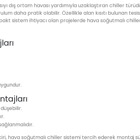
sıyı dış ortam havası yardımıyla uzaklaştıran chiller türüd
lum daha pratik olabilir. Özellikle alan kısıtı bulunan tesis
akt sistem ihtiyacı olan projelerde hava soğutmalı chille
ları
 uygundur.
tajları
üşebilir.
r.
sağlanmalıdır.
ciri, hava soğutmalı chiller sistemi tercih ederek montaj sü