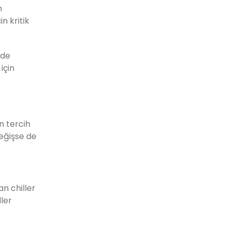
n
n kritik
 de
için
in tercih
değişse de
an chiller
ller