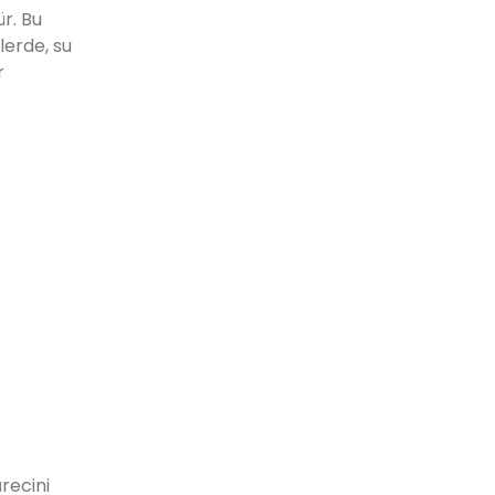
ür. Bu
lerde, su
r
recini