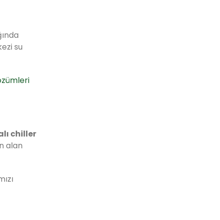
ığında
ezi su
özümleri
ı chiller
in alan
mızı