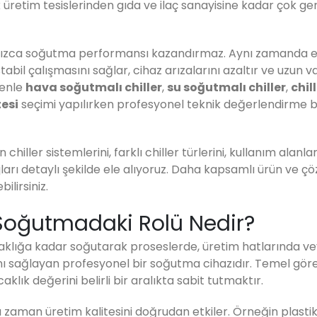
 üretim tesislerinden gıda ve ilaç sanayisine kadar çok gen
lnızca soğutma performansı kazandırmaz. Aynı zamanda e
abil çalışmasını sağlar, cihaz arızalarını azaltır ve uzun v
denle
hava soğutmalı chiller
,
su soğutmalı chiller
,
chil
tesi
seçimi yapılırken profesyonel teknik değerlendirme 
iller sistemlerini, farklı chiller türlerini, kullanım alanlar
jları detaylı şekilde ele alıyoruz. Daha kapsamlı ürün ve ç
ilirsiniz.
l Soğutmadaki Rolü Nedir?
 sıcaklığa kadar soğutarak proseslerde, üretim hatlarında v
nı sağlayan profesyonel bir soğutma cihazıdır. Temel göre
klık değerini belirli bir aralıkta sabit tutmaktır.
 zaman üretim kalitesini doğrudan etkiler. Örneğin plasti