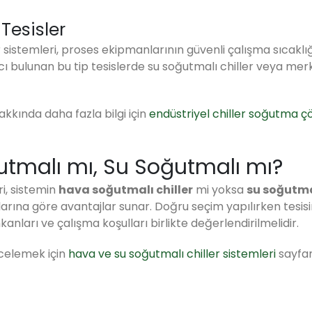
 Tesisler
ler sistemleri, proses ekipmanlarının güvenli çalışma sıcakl
cı bulunan bu tip tesislerde su soğutmalı chiller veya merk
kkında daha fazla bilgi için
endüstriyel chiller soğutma ç
ğutmalı mı, Su Soğutmalı mı?
ri, sistemin
hava soğutmalı chiller
mi yoksa
su soğutmal
açlarına göre avantajlar sunar. Doğru seçim yapılırken tesis
mkanları ve çalışma koşulları birlikte değerlendirilmelidir.
ncelemek için
hava ve su soğutmalı chiller sistemleri
sayfa