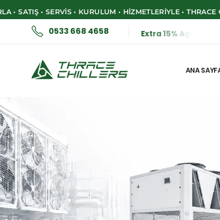
Ş • SERVIS • KURULUM • HIZMETLERIYLE • THRACE CHILLER • 
0533 668 4658
E
x
t
r
a
1
5
%
A
ç
ı
l
ı
ş
a
Ö
z
ANA SAYF