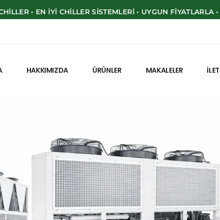
EN İYI CHILLER SISTEMLERI • UYGUN FIYATLARLA • SATIŞ • S
e
l
Ş
o
k
İ
n
d
i
r
i
m
!
A
HAKKIMIZDA
ÜRÜNLER
MAKALELER
İLE