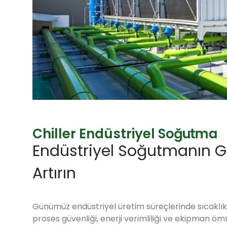
C
h
i
l
l
e
r
E
n
d
ü
s
t
r
i
y
e
l
S
o
ğ
u
t
m
a
Endüstriyel Soğutmanın Güc
Artırın
Günümüz endüstriyel üretim süreçlerinde sıcaklık k
proses güvenliği, enerji verimliliği ve ekipman ömrü i