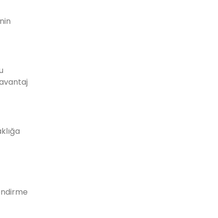
nin
u
avantaj
aklığa
lendirme