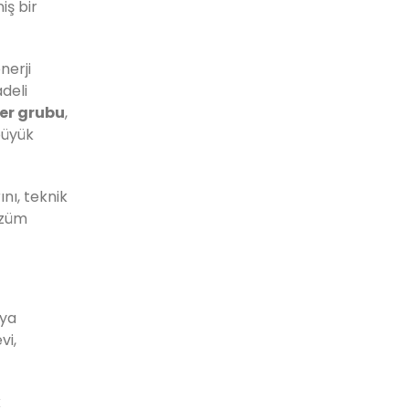
iş bir
nerji
adeli
ler grubu
,
büyük
ını, teknik
özüm
eya
vi,
k