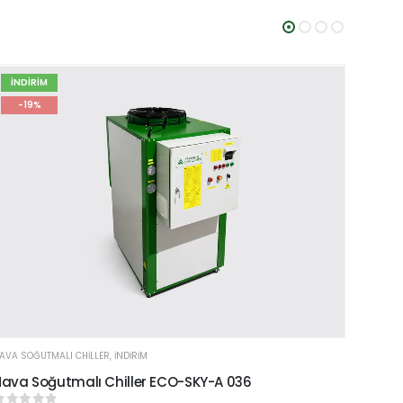
İNDİRİM
İNDİ
-19%
-1
AVA SOĞUTMALI CHILLER
,
İNDİRİM
HAVA SO
ava Soğutmalı Chiller ECO-SKY-A 036
Hava 