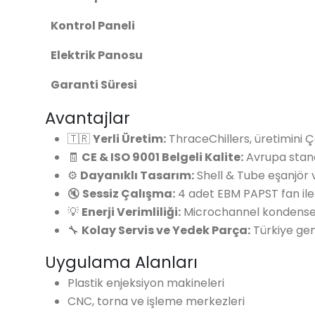
Kontrol Paneli
Elektrik Panosu
Garanti Süresi
Avantajlar
🇹🇷
Yerli Üretim:
ThraceChillers, üretimini Ç
🧾
CE & ISO 9001 Belgeli Kalite:
Avrupa stand
⚙️
Dayanıklı Tasarım:
Shell & Tube eşanjör 
🔇
Sessiz Çalışma:
4 adet EBM PAPST fan ile 
💡
Enerji Verimliliği:
Microchannel kondenser 
🔧
Kolay Servis ve Yedek Parça:
Türkiye gene
Uygulama Alanları
Plastik enjeksiyon makineleri
CNC, torna ve işleme merkezleri