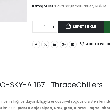
Kategoriler:
Hava Soğutmalı Chiller
,
İNDİRİM
SEPETE EKLE
ADD TO WISH
O-SKY-A 167 | ThraceChillers
rji verimliliği ve dayanıklılığıyla endüstriyel soğutma sistemleri
etim
olup;
plastik enjeksiyon, CNC, gıda, kimya, ilaç ve lab