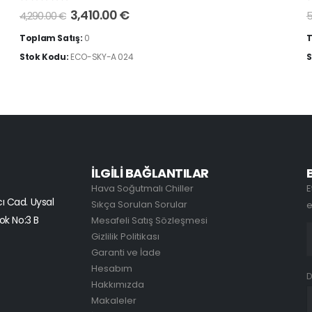
0
5 üzerinden
3,410.00
€
4,290.00
€
5
Toplam Satış:
0
T
Stok Kodu:
ECO-SKY-A 024
S
İLGİLİ BAĞLANTILAR
Hava Soğutmalı Chiller
E
ı Cad. Uysal
Sıkça Sorulan Sorular
e
ok No:3 B
Mesafeli Satış Sözleşmesi
Gizlilik Politikası
Garanti ve İade
Hesabım
D
Hakkımızda
Makaleler