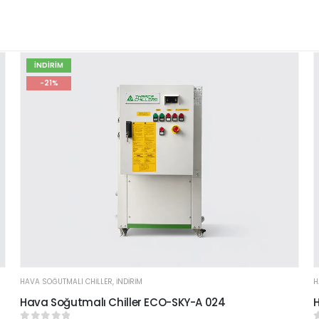
İNDİRİM
-21%
HAVA SOĞUTMALI CHILLER
,
İNDİRİM
H
Hava Soğutmalı Chiller ECO-SKY-A 024
H