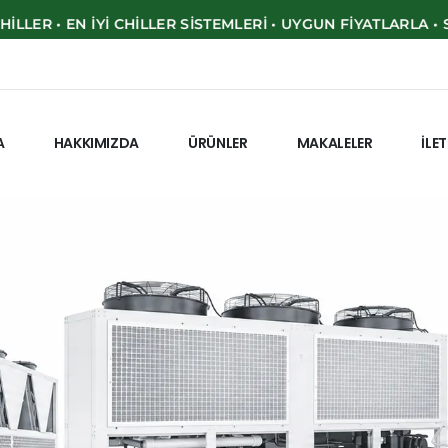
 EN İYI CHILLER SISTEMLERI • UYGUN FIYATLARLA • SATIŞ • 
e
l
Ş
o
k
İ
n
d
i
r
i
m
!
A
HAKKIMIZDA
ÜRÜNLER
MAKALELER
İLE