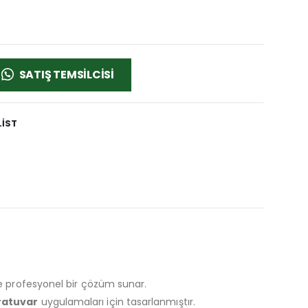
SATIŞ TEMSILCISI
LIST
nde profesyonel bir çözüm sunar.
oratuvar
uygulamaları için tasarlanmıştır.