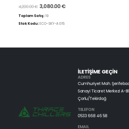
0
5 üzerinden
3,080.00
€
4,200.00
€
Toplam Satış:
19
Stok Kodu:
ECO-SKY-A 015
İLETİŞİME GEÇİN
ADRES
Cumhuriyet Mah. Şerifebac
Sanayi Ticaret Merkezi A-Bl
Çorlu/Tekirdağ
TELEFON
0533 668 46 58
EMAIL