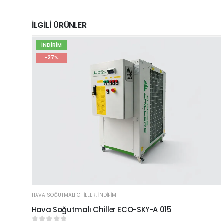
İLGİLİ ÜRÜNLER
İNDİRİM
-27%
HAVA SOĞUTMALI CHILLER
,
İNDİRİM
Hava Soğutmalı Chiller ECO-SKY-A 015