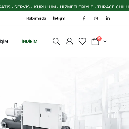
SERVIS • KURULUM • HIZMETLERIYLE • THRACE CHILLER • EN 
Hakkımızda
İletişim
0
TİŞİM
İNDİRİM