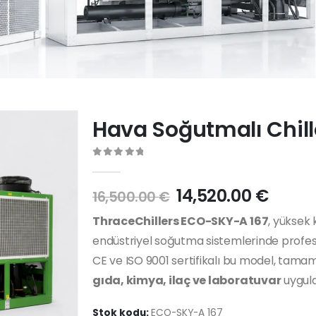
Hava Soğutmalı Chil
0
5'den
14,520.00
€
16,500.00
€
ThraceChillers ECO-SKY-A 167
, yüksek 
endüstriyel soğutma sistemlerinde profes
CE ve ISO 9001 sertifikalı bu model, tam
gıda, kimya, ilaç ve laboratuvar
uygula
Stok kodu:
ECO-SKY-A 167