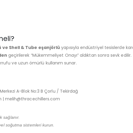
eli?
 ve Shell & Tube eşanjörlü
yapısıyla endüstriyel tesislerde ka
den
geçirilerek “Mükemmeliyet Onayı” aldıktan sonra sevk edilir.
sarrufu ve uzun ömürlü kullanım sunar.
erkezi A-Blok No:3 B Çorlu / Tekirdağ
m | melih@thracechillers.com
k sağlanır.
iyel soğutma sistemleri kurun.