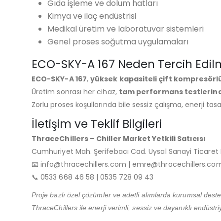
Gıda işleme ve dolum hatları
Kimya ve ilaç endüstrisi
Medikal üretim ve laboratuvar sistemleri
Genel proses soğutma uygulamaları
ECO-SKY-A 167 Neden Tercih Edilm
ECO-SKY-A 167
,
yüksek kapasiteli çift kompresörlü
Üretim sonrası her cihaz,
tam performans testlerin
Zorlu proses koşullarında bile sessiz çalışma, enerji ta
İletişim ve Teklif Bilgileri
ThraceChillers – Chiller Market Yetkili Satıcısı
Cumhuriyet Mah. Şerifebacı Cad. Uysal Sanayi Ticaret M
📧 info@thracechillers.com | emre@thracechillers.co
📞 0533 668 46 58 | 0535 728 09 43
Proje bazlı özel çözümler ve adetli alımlarda kurumsal deste
ThraceChillers ile enerji verimli, sessiz ve dayanıklı endüstr