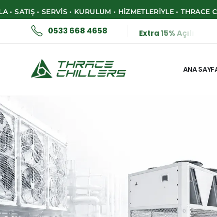
IŞ • SERVIS • KURULUM • HIZMETLERIYLE • THRACE CHILLER •
0533 668 4658
E
x
t
r
a
1
5
%
A
ç
ı
l
ı
ş
a
Ö
z
ANA SAYF